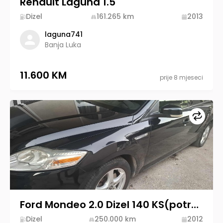
Renault Laguna 1.5
Dizel
161.265
km
2013
laguna741
Banja Luka
11.600 KM
prije 8 mjeseci
Upore
Ford Mondeo 2.0 Dizel 140 KS(potrebna zamjena semeringa na mjenjaču)
Dizel
250.000
km
2012