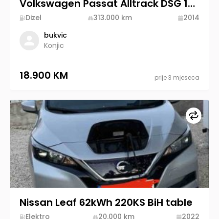
Volkswagen Passat Alltrack DSG 130KW
Dizel
313.000
km
2014
bukvic
Konjic
18.900 KM
prije 3 mjeseca
Upore
Nissan Leaf 62kWh 220KS BiH table
Elektro
20.000
km
2022