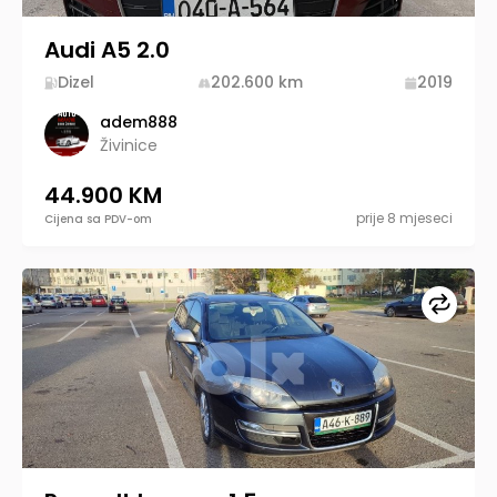
Audi A5 2.0
Dizel
202.600
km
2019
adem888
Živinice
44.900 KM
prije 8 mjeseci
Cijena sa PDV-om
Upore