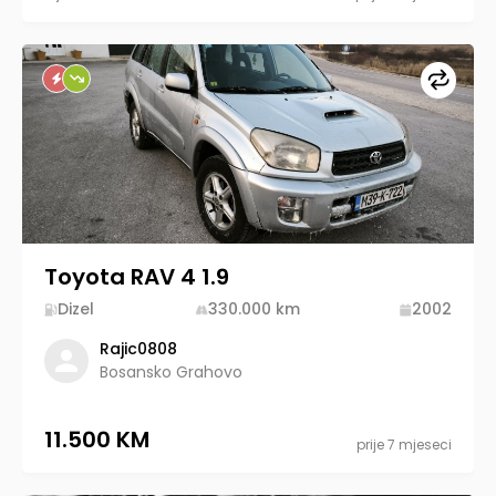
Upore
Toyota RAV 4 1.9
Dizel
330.000
km
2002
Rajic0808
Bosansko Grahovo
11.500 KM
prije 7 mjeseci