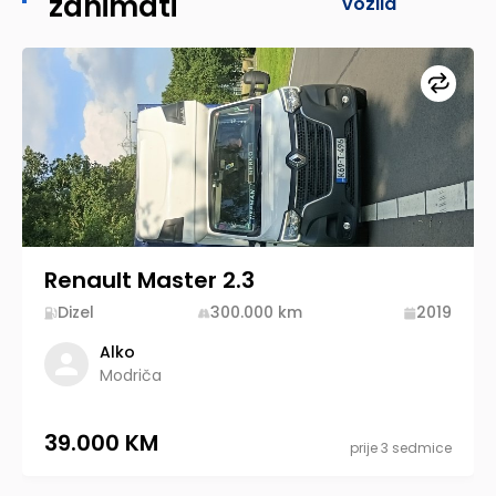
zanimati
vozila
Upore
Renault Master 2.3
Dizel
300.000
km
2019
Alko
Modriča
39.000 KM
prije 3 sedmice