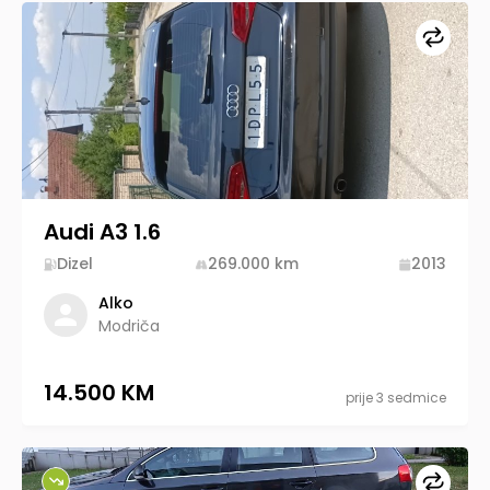
Upore
Audi A3 1.6
Dizel
269.000
km
2013
Alko
Modriča
14.500 KM
prije 3 sedmice
Upore