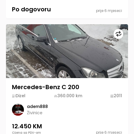
Po dogovoru
prije 6 mjeseci
Upore
Mercedes-Benz C 200
Dizel
360.000
km
2011
adem888
Živinice
12.450 KM
prije 6 mjeseci
Cijena sa PDV-om