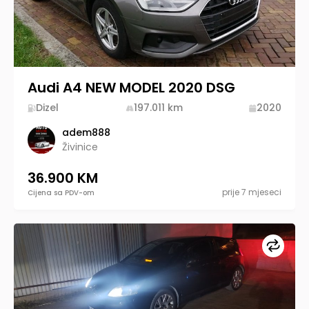
Audi A4 NEW MODEL 2020 DSG
Dizel
197.011
km
2020
adem888
Živinice
36.900 KM
prije 7 mjeseci
Cijena sa PDV-om
Upore