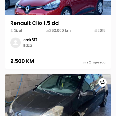
Renault Clio 1.5 dci
Dizel
263.000
km
2015
emir517
Ilidža
9.500 KM
prije 2 mjeseca
Upore