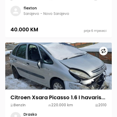
flexton
Sarajevo - Novo Sarajevo
40.000 KM
prije 6 mjeseci
Upore
Citroen Xsara Picasso 1.6 I havarisan, kompletan
Benzin
220.000
km
2010
Drasko