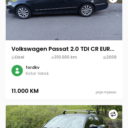
Volkswagen Passat 2.0 TDI CR EURO5
Dizel
310.000
km
2009
fordkv
Kotor Varoš
11.000 KM
prije mjesec
Upore