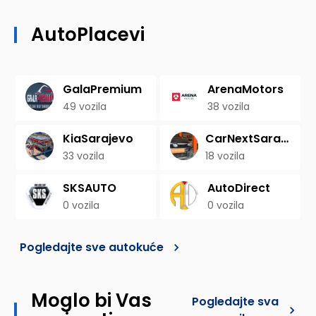
AutoPlacevi
GalaPremium
ArenaMotors
49
vozila
38
vozila
KiaSarajevo
CarNextSarajevo
33
vozila
18
vozila
SKSAUTO
AutoDirect
0
vozila
0
vozila
Pogledajte sve autokuće
Moglo bi Vas
Pogledajte sva