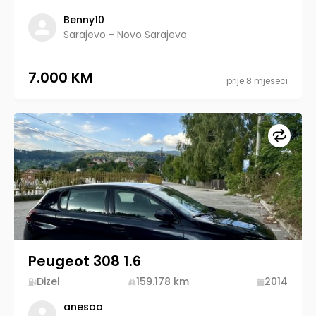
Benny10
Sarajevo - Novo Sarajevo
7.000 KM
prije 8 mjeseci
Upore
Peugeot 308 1.6
Dizel
159.178
km
2014
anesao