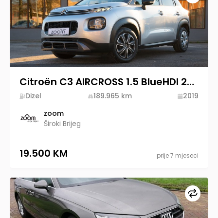
Citroën C3 AIRCROSS 1.5 BlueHDI 2019 Diesel
Dizel
189.965
km
2019
zoom
Široki Brijeg
19.500 KM
prije 7 mjeseci
Upore