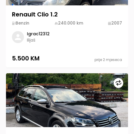
Renault Clio 1.2
Benzin
240.000
km
2007
Igrac12312
Ilijaš
5.500 KM
prije 2 mjeseca
Upore