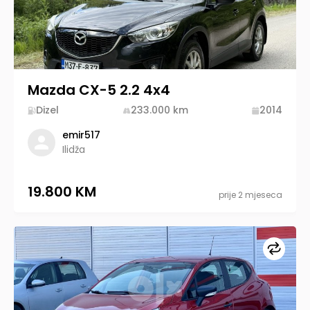
Mazda CX-5 2.2 4x4
Dizel
233.000
km
2014
emir517
Ilidža
19.800 KM
prije 2 mjeseca
Upore