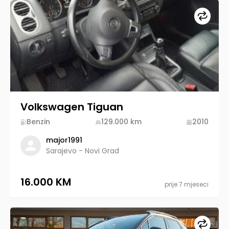
Upore
Volkswagen Tiguan
Benzin
129.000
km
2010
major1991
Sarajevo - Novi Grad
16.000 KM
prije 7 mjeseci
Upore