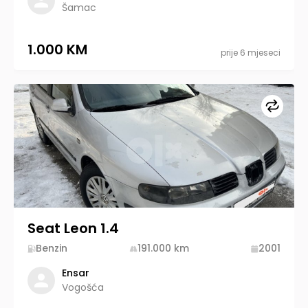
Šamac
1.000 KM
prije 6 mjeseci
Upore
Seat Leon 1.4
Benzin
191.000
km
2001
Ensar
Vogošća