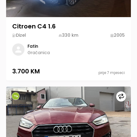
Citroen C4 1.6
Dizel
330
km
2005
Fatin
Gračanica
3.700 KM
prije 7 mjeseci
Upore