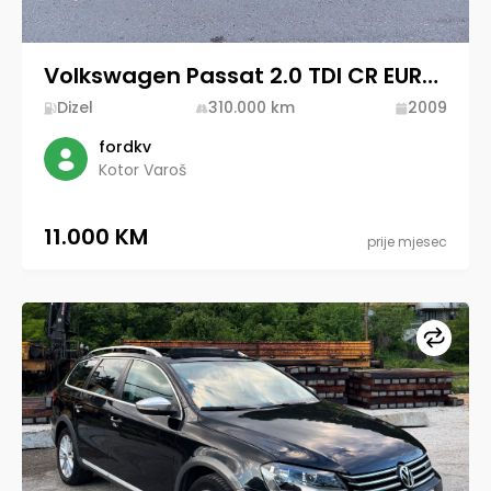
odatne
formacije
Volkswagen Passat 2.0 TDI CR EURO5
Dizel
310.000
km
2009
Dodatna
oprema
fordkv
Kotor Varoš
11.000 KM
prije mjesec
Upore