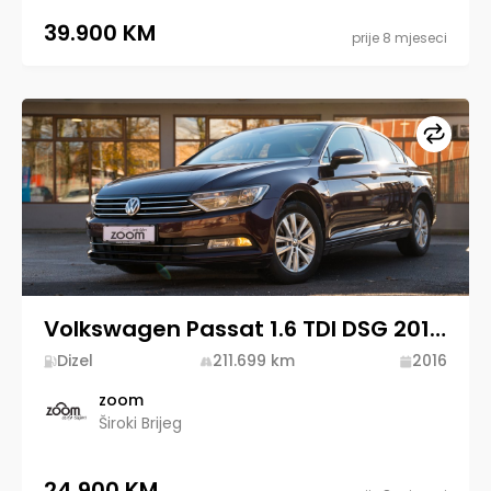
39.900 KM
prije 8 mjeseci
Upore
Volkswagen Passat 1.6 TDI DSG 2016 Diesel
Dizel
211.699
km
2016
zoom
Široki Brijeg
24.900 KM