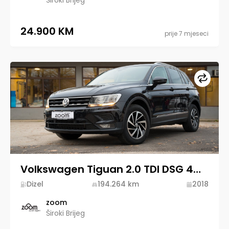
Široki Brijeg
24.900 KM
prije 7 mjeseci
Upore
Volkswagen Tiguan 2.0 TDI DSG 4MOTION 2018 Diesel
Dizel
194.264
km
2018
zoom
Široki Brijeg