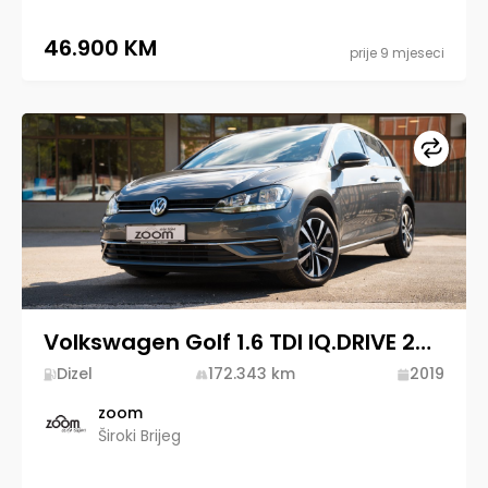
46.900 KM
prije 9 mjeseci
Upore
Volkswagen Golf 1.6 TDI IQ.DRIVE 2019 Diesel
Dizel
172.343
km
2019
zoom
Široki Brijeg