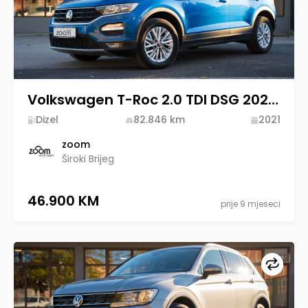
Volkswagen T-Roc 2.0 TDI DSG 2021 Diesel
Dizel
82.846
km
2021
zoom
Široki Brijeg
46.900 KM
prije 9 mjeseci
Upore