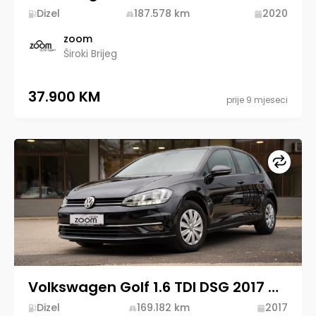
Dizel
187.578
km
2020
zoom
Široki Brijeg
37.900 KM
prije 9 mjeseci
Upore
Volkswagen Golf 1.6 TDI DSG 2017 Diesel
Dizel
169.182
km
2017