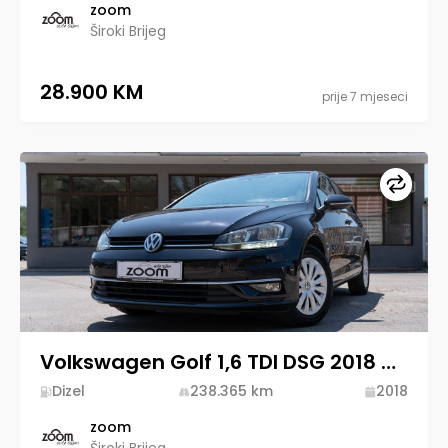
zoom
Široki Brijeg
28.900 KM
prije 7 mjeseci
Upore
Volkswagen Golf 1,6 TDI DSG 2018 Diesel
Dizel
238.365
km
2018
zoom