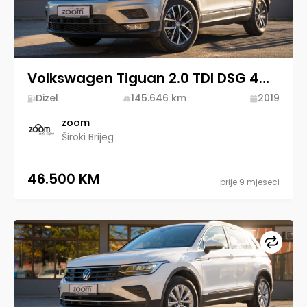
Volkswagen Tiguan 2.0 TDI DSG 4MOTION 2019 Diesel
Dizel
145.646
km
2019
zoom
Široki Brijeg
46.500 KM
prije 9 mjeseci
Upore