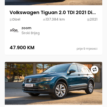
Volkswagen Tiguan 2.0 TDI 2021 Diesel
Dizel
137.384
km
2021
zoom
Široki Brijeg
47.900 KM
prije 9 mjeseci
Upore