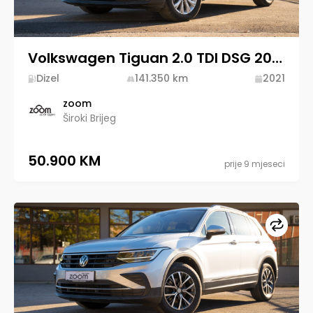
Volkswagen Tiguan 2.0 TDI DSG 2021 Diesel
Dizel
141.350
km
2021
zoom
Široki Brijeg
50.900 KM
prije 9 mjeseci
Upore