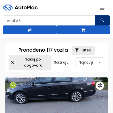
Pronađeno
117
vozila
Filteri
Sakrij po
Najnoviji
Sortiraj po:
dogovoru
snovne
formacije
Upore
haničke
ecifikacije
erija/izgled