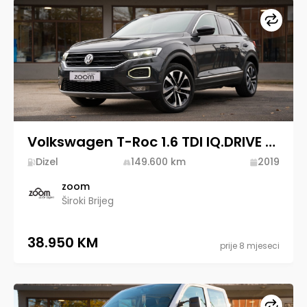
Upore
Volkswagen T-Roc 1.6 TDI IQ.DRIVE 2019 Diesel
Dizel
149.600
km
2019
zoom
Široki Brijeg
38.950 KM
prije 8 mjeseci
Upore