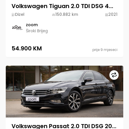
Volkswagen Tiguan 2.0 TDI DSG 4MOTION 2021 Diesel
Dizel
150.882
km
2021
zoom
Široki Brijeg
54.900 KM
prije 9 mjeseci
Upore
Volkswagen Passat 2.0 TDI DSG 2020 Diesel