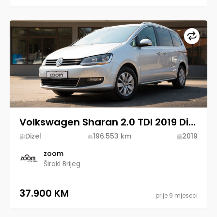
Upore
Volkswagen Sharan 2.0 TDI 2019 Diesel
Dizel
196.553
km
2019
zoom
Široki Brijeg
37.900 KM
prije 9 mjeseci