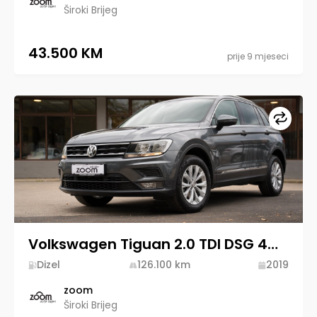
Široki Brijeg
43.500 KM
prije 9 mjeseci
Upore
Volkswagen Tiguan 2.0 TDI DSG 4MOTION 2019 Diesel
Dizel
126.100
km
2019
zoom
Široki Brijeg