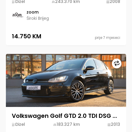
Dizel
243.370
km
2008
zoom
Široki Brijeg
14.750 KM
prije 7 mjeseci
Upore
Volkswagen Golf GTD 2.0 TDI DSG 2013 Diesel
Dizel
183.327
km
2013