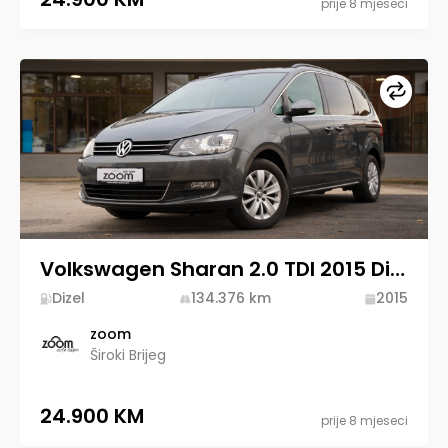
prije 8 mjeseci
Upore
Volkswagen Sharan 2.0 TDI 2015 Diesel
Dizel
134.376
km
2015
zoom
Široki Brijeg
24.900 KM
prije 8 mjeseci