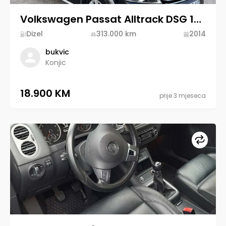
Volkswagen Passat Alltrack DSG 130KW
Dizel
313.000
km
2014
bukvic
Konjic
18.900 KM
prije 3 mjeseca
Upore