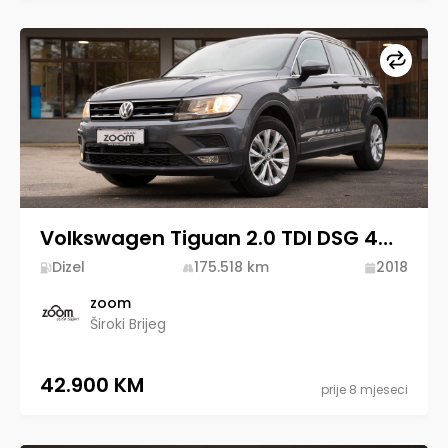
Upore
Volkswagen Tiguan 2.0 TDI DSG 4MOTION 2018 Diesel
Dizel
175.518
km
2018
zoom
Široki Brijeg
42.900 KM
prije 8 mjeseci