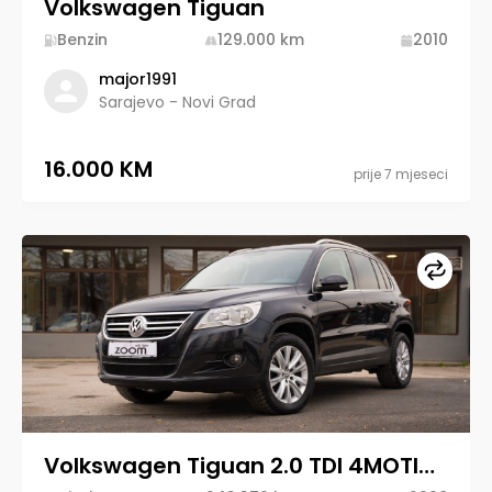
Volkswagen Tiguan
Benzin
129.000
km
2010
major1991
Sarajevo - Novi Grad
16.000 KM
prije 7 mjeseci
Upore
Volkswagen Tiguan 2.0 TDI 4MOTION 2008 Diesel