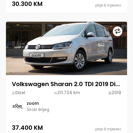
30.300 KM
prije 9 mjeseci
Upore
Volkswagen Sharan 2.0 TDI 2019 Diesel
Dizel
211.724
km
2019
zoom
Široki Brijeg
37.400 KM
prije 9 mjeseci