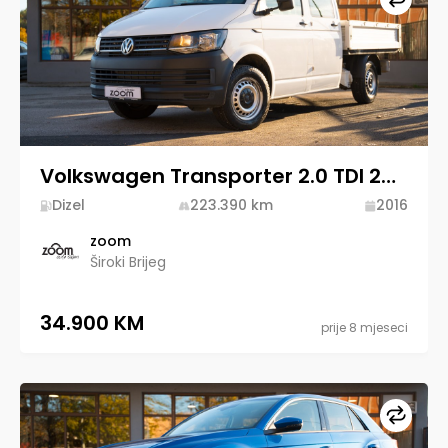
Volkswagen Transporter 2.0 TDI 2016 Diesel
Dizel
223.390
km
2016
zoom
Široki Brijeg
34.900 KM
prije 8 mjeseci
Upore