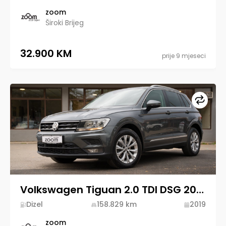
zoom
Široki Brijeg
32.900 KM
prije 9 mjeseci
Upore
Volkswagen Tiguan 2.0 TDI DSG 2019 Diesel
Dizel
158.829
km
2019
zoom