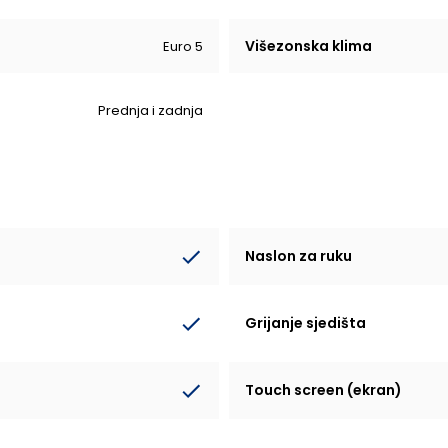
Višezonska klima
Euro 5
Prednja i zadnja
Naslon za ruku
Grijanje sjedišta
Touch screen (ekran)