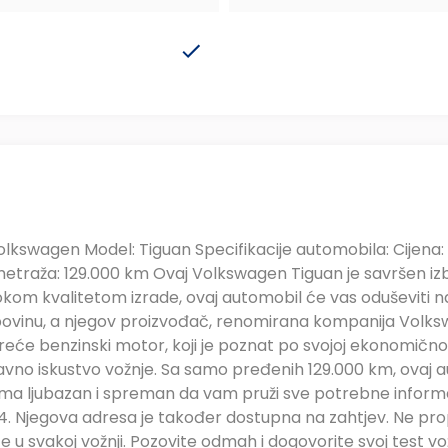
olkswagen Model: Tiguan Specifikacije automobila: Cijena:
ometraža: 129.000 km Ovaj Volkswagen Tiguan je savršen iz
okom kvalitetom izrade, ovaj automobil će vas oduševiti n
povinu, a njegov proizvođač, renomirana kompanija Volkswa
e benzinski motor, koji je poznat po svojoj ekonomičnost
no iskustvo vožnje. Sa samo pređenih 129.000 km, ovaj a
ma ljubazan i spreman da vam pruži sve potrebne informac
4. Njegova adresa je također dostupna na zahtjev. Ne prop
u svakoj vožnji. Pozovite odmah i dogovorite svoj test vo