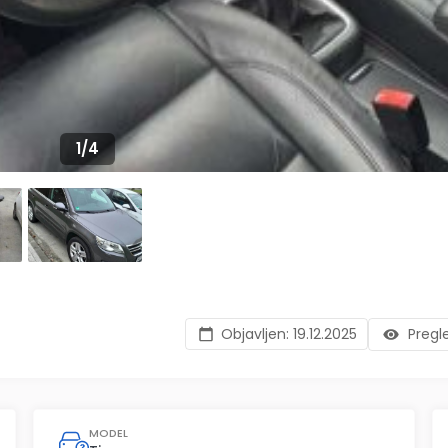
1
/
4
Objavljen:
19.12.2025
Pregl
MODEL