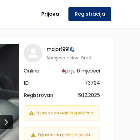
Prijava
Registracija
major1991
Sarajevo - Novi Grad
Online
prije 6 mjeseci
ID
73794
Registrovan
19.12.2025
Prijavi se da vidiš broj telefona
Prijavi se da pošalješ poruku