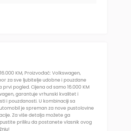
 16.000 KM, Proizvođač: Volkswagen,
bor za sve ljubitelje udobne i pouzdane
a prvi pogled. Cijena od samo 16.000 KM
gen, garantuje vrhunski kvalitet i
i i pouzdanosti. U kombinaciji sa
utomobil je spreman za nove pustolovine
ije. Za više detalja možete ga
ustite priliku da postanete vlasnik ovog
žnju!