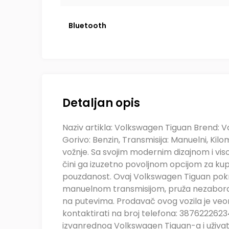
Bluetooth
Detaljan opis
Naziv artikla: Volkswagen Tiguan Brend: V
Gorivo: Benzin, Transmisija: Manuelni, Kil
vožnje. Sa svojim modernim dizajnom i vis
čini ga izuzetno povoljnom opcijom za ku
pouzdanost. Ovaj Volkswagen Tiguan pokreć
manuelnom transmisijom, pruža nezaborav
na putevima. Prodavač ovog vozila je veo
kontaktirati na broj telefona: 3876222623
izvanrednog Volkswagen Tiguan-a i uživate 