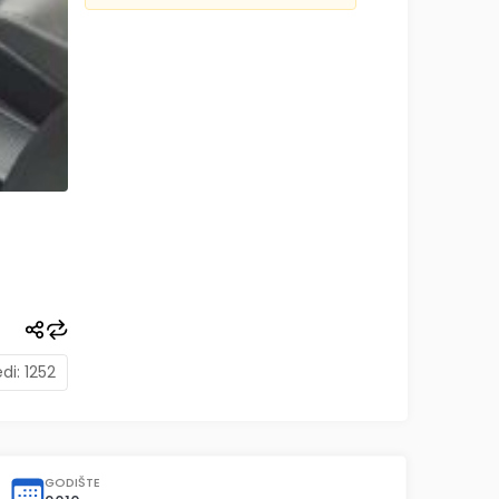
edi:
1252
GODIŠTE