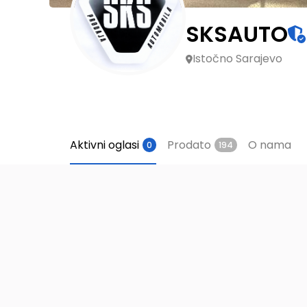
SKSAUTO
Istočno Sarajevo
Aktivni oglasi
Prodato
O nama
0
194