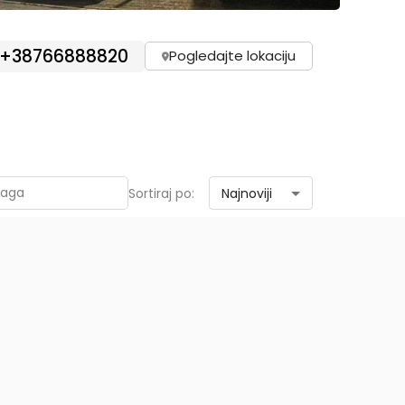
+
38766888820
Pogledajte lokaciju
Najnoviji
Sortiraj po: