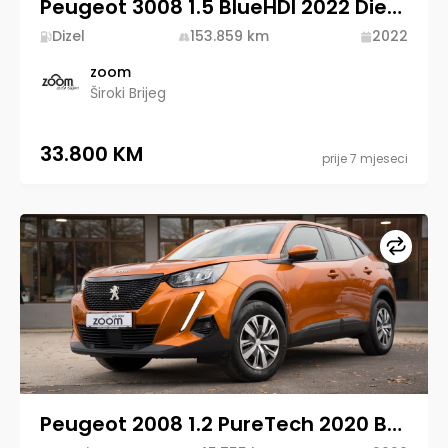
Peugeot 3008 1.5 BlueHDI 2022 Diesel
Dizel
153.859
km
2022
zoom
Široki Brijeg
33.800 KM
prije 7 mjeseci
Upore
Peugeot 2008 1.2 PureTech 2020 Benzin