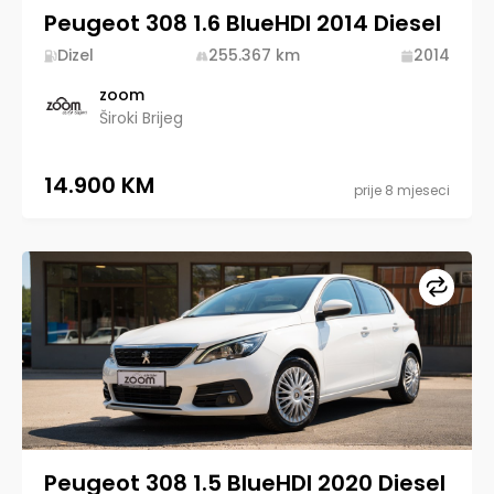
Peugeot 308 1.6 BlueHDI 2014 Diesel
Dizel
255.367
km
2014
zoom
Široki Brijeg
14.900 KM
prije 8 mjeseci
Upore
Peugeot 308 1.5 BlueHDI 2020 Diesel