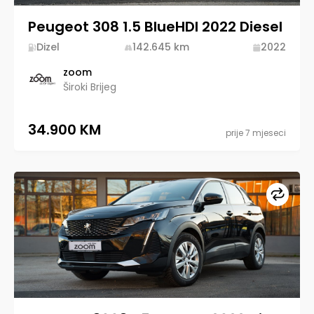
Peugeot 308 1.5 BlueHDI 2022 Diesel
Dizel
142.645
km
2022
zoom
Široki Brijeg
34.900 KM
prije 7 mjeseci
Upore