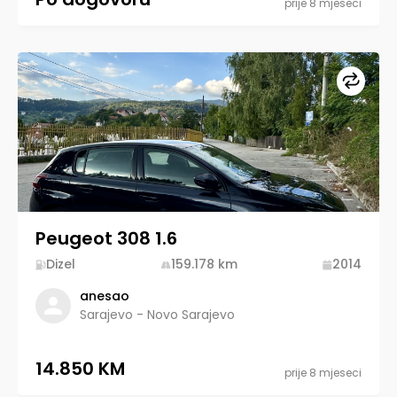
prije 8 mjeseci
Upore
Peugeot 308 1.6
Dizel
159.178
km
2014
anesao
Sarajevo - Novo Sarajevo
14.850 KM
prije 8 mjeseci