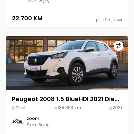
Široki Brijeg
22.700 KM
prije 8 mjeseci
Upore
Peugeot 2008 1.5 BlueHDI 2021 Diesel
Dizel
135.893
km
2021
zoom
Široki Brijeg