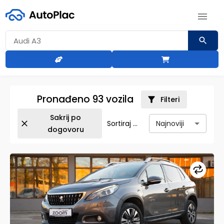
Pronađeno
93
vozila
Filteri
Sakrij po
Najnoviji
Sortiraj po:
dogovoru
snovne
formacije
Upore
haničke
ecifikacije
erija/izgled