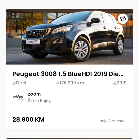
Upore
Peugeot 3008 1.5 BlueHDI 2019 Diesel
Dizel
176.200
km
2019
zoom
Široki Brijeg
28.900 KM
prije 8 mjeseci