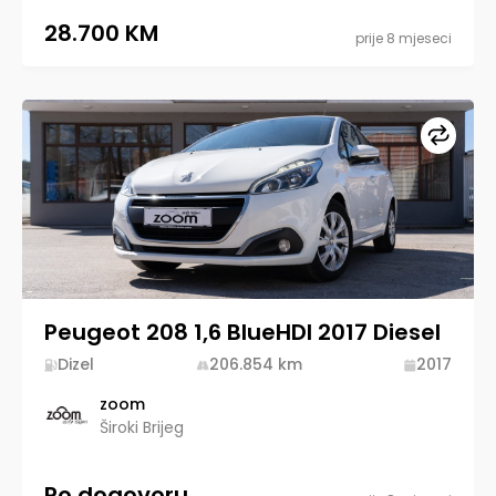
28.700 KM
prije 8 mjeseci
Upore
Peugeot 208 1,6 BlueHDI 2017 Diesel
Dizel
206.854
km
2017
zoom
Široki Brijeg
Po dogovoru