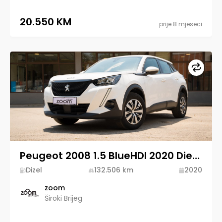
20.550 KM
prije 8 mjeseci
Upore
Peugeot 2008 1.5 BlueHDI 2020 Diesel
Dizel
132.506
km
2020
zoom
Široki Brijeg