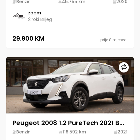
Benzin
45.755
km
2020
zoom
Široki Brijeg
29.900 KM
prije 8 mjeseci
Upore
Peugeot 2008 1.2 PureTech 2021 Benzin
Benzin
118.592
km
2021