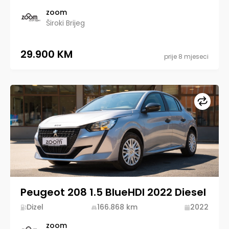
zoom
Široki Brijeg
29.900 KM
prije 8 mjeseci
Upore
Peugeot 208 1.5 BlueHDI 2022 Diesel
Dizel
166.868
km
2022
zoom