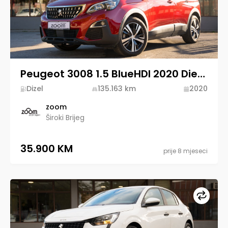
Peugeot 3008 1.5 BlueHDI 2020 Diesel
Dizel
135.163
km
2020
zoom
Široki Brijeg
35.900 KM
prije 8 mjeseci
Upore