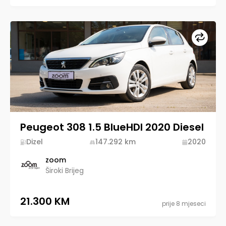
Upore
Peugeot 308 1.5 BlueHDI 2020 Diesel
Dizel
147.292
km
2020
zoom
Široki Brijeg
21.300 KM
prije 8 mjeseci