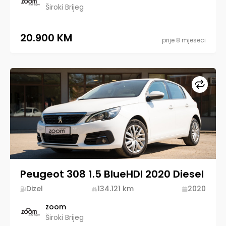
Široki Brijeg
20.900 KM
prije 8 mjeseci
Upore
Peugeot 308 1.5 BlueHDI 2020 Diesel
Dizel
134.121
km
2020
zoom
Široki Brijeg