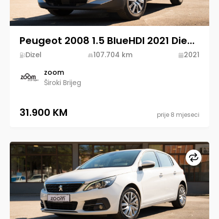
Peugeot 2008 1.5 BlueHDI 2021 Diesel
Dizel
107.704
km
2021
zoom
Široki Brijeg
31.900 KM
prije 8 mjeseci
Upore