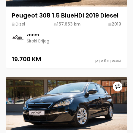
Peugeot 308 1.5 BlueHDI 2019 Diesel
Dizel
157.653
km
2019
zoom
Široki Brijeg
19.700 KM
prije 8 mjeseci
Upore