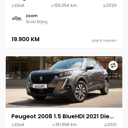
Dizel
159.354
km
2020
zoom
Široki Brijeg
19.900 KM
prije 8 mjeseci
Upore
Peugeot 2008 1.5 BlueHDI 2021 Diesel
Dizel
151.966
km
2021