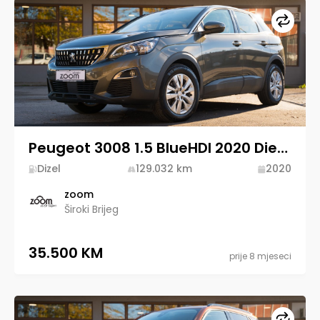
Upore
Peugeot 3008 1.5 BlueHDI 2020 Diesel
Dizel
129.032
km
2020
zoom
Široki Brijeg
35.500 KM
prije 8 mjeseci
Upore