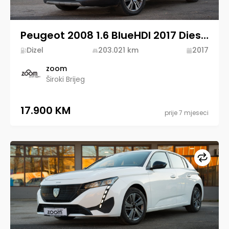
odatne
formacije
Peugeot 2008 1.6 BlueHDI 2017 Diesel
Dizel
203.021
km
2017
Dodatna
oprema
zoom
Široki Brijeg
17.900 KM
prije 7 mjeseci
Upore