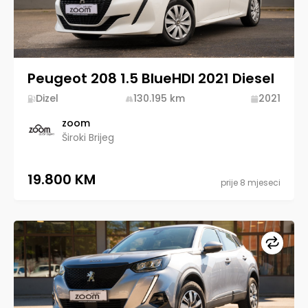
Peugeot 208 1.5 BlueHDI 2021 Diesel
Dizel
130.195
km
2021
zoom
Široki Brijeg
19.800 KM
prije 8 mjeseci
Upore