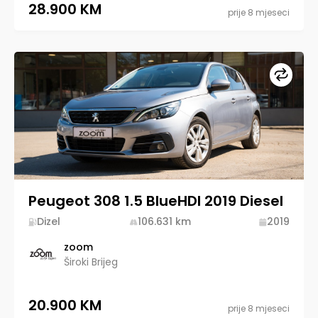
28.900 KM
prije 8 mjeseci
Upore
Peugeot 308 1.5 BlueHDI 2019 Diesel
Dizel
106.631
km
2019
zoom
Široki Brijeg
20.900 KM
prije 8 mjeseci