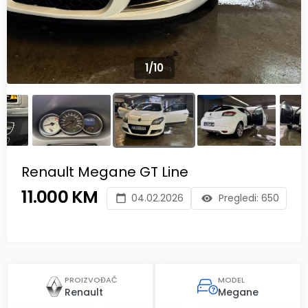
1
/
10
Renault Megane GT Line
11.000 KM
04.02.2026
Pregledi:
650
PROIZVOĐAČ
MODEL
Renault
Megane