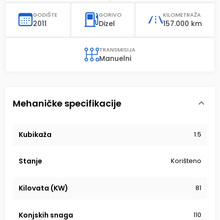
GODIŠTE
GORIVO
KILOMETRAŽA
2011
Dizel
157.000 km
TRANSMISIJA
Manuelni
Mehaničke specifikacije
Kubikaža
1.5
Stanje
Korišteno
Kilovata (KW)
81
Konjskih snaga
110