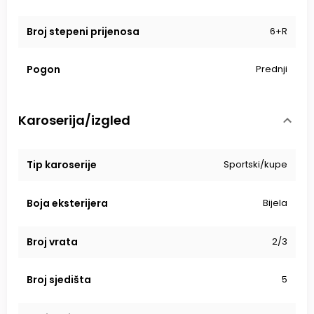
Broj stepeni prijenosa
6+R
Pogon
Prednji
Karoserija/izgled
Tip karoserije
Sportski/kupe
Boja eksterijera
Bijela
Broj vrata
2/3
Broj sjedišta
5