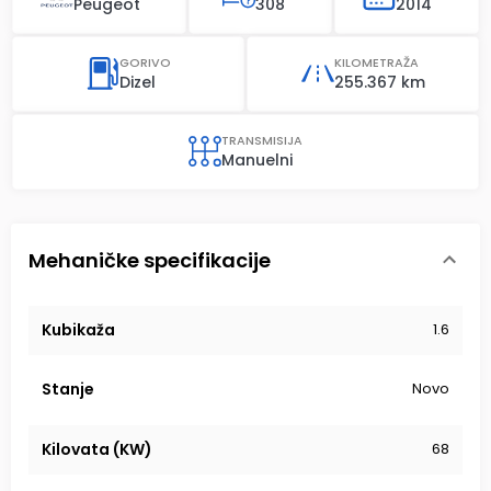
Peugeot
308
2014
GORIVO
KILOMETRAŽA
Dizel
255.367 km
TRANSMISIJA
Manuelni
Mehaničke specifikacije
Kubikaža
1.6
Stanje
Novo
Kilovata (KW)
68