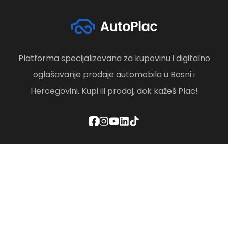
Platforma specijalizovana za kupovinu i digitalno
oglašavanje prodaje automobila u Bosni i
Hercegovini. Kupi ili prodaj, dok kažeš Plac!
Politika privatnosti
Odredbe i uslovi
Društvena odgovornost
Brisanje računa
Kontaktirajte nas