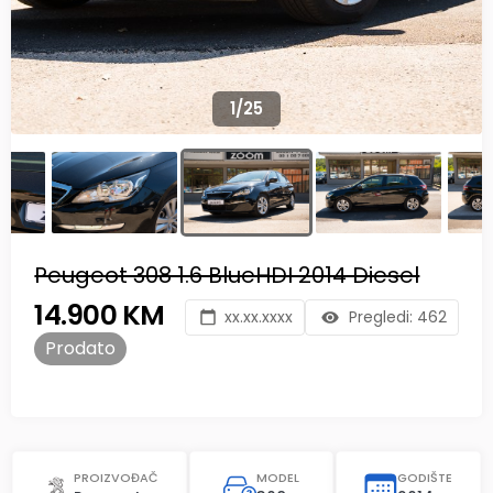
1
/
25
Peugeot 308 1.6 BlueHDI 2014 Diesel
14.900 KM
xx.xx.xxxx
Pregledi:
462
Prodato
PROIZVOĐAČ
MODEL
GODIŠTE