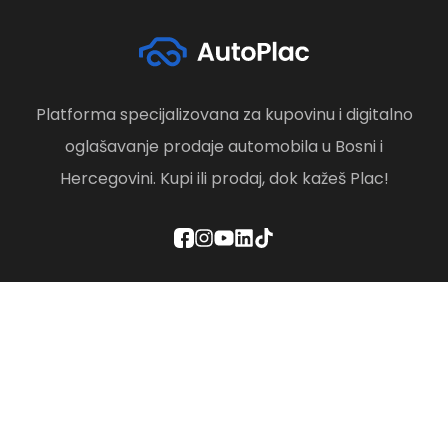
Platforma specijalizovana za kupovinu i digitalno
oglašavanje prodaje automobila u Bosni i
Hercegovini. Kupi ili prodaj, dok kažeš Plac!
Politika privatnosti
Odredbe i uslovi
Društvena odgovornost
Brisanje računa
Kontaktirajte nas