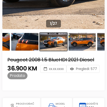
1
/
27
Peugeot 2008 1.5 BlueHDI 2021 Diesel
36.900 KM
xx.xx.xxxx
Pregledi:
577
Prodato
PROIZVOĐAČ
MODEL
GODIŠTE