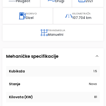
Peugeot
Drugi
2021
GORIVO
KILOMETRAŽA
Dizel
107.704 km
TRANSMISIJA
Manuelni
Mehaničke specifikacije
Kubikaža
1.5
Stanje
Novo
Kilovata (KW)
81