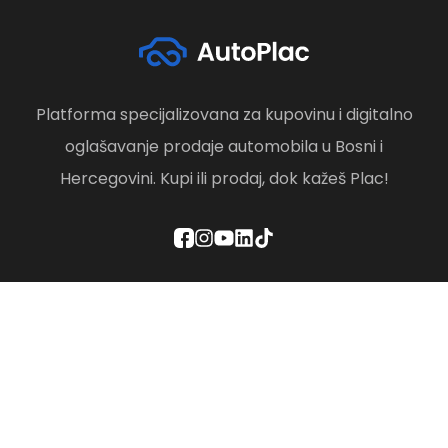
Platforma specijalizovana za kupovinu i digitalno
oglašavanje prodaje automobila u Bosni i
Hercegovini. Kupi ili prodaj, dok kažeš Plac!
Politika privatnosti
Odredbe i uslovi
Društvena odgovornost
Brisanje računa
Kontaktirajte nas