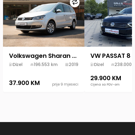
Uporedi
Volkswagen Sharan 2.0 TDI 2019 Diesel
Dizel
196.553
km
2019
Dizel
238.000
29.900 KM
37.900 KM
prije 9 mjeseci
Cijena sa PDV-om