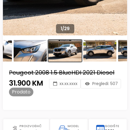
1
/
29
Peugeot 2008 1.5 BlueHDI 2021 Diesel
31.900 KM
xx.xx.xxxx
Pregledi:
507
Prodato
PROIZVOĐAČ
MODEL
GODIŠTE