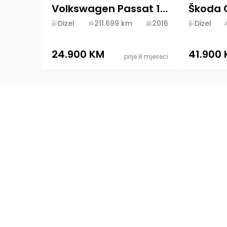
Volkswagen Passat 1.6 TDI DSG 2016 Diesel
Dizel
211.699
km
2016
Dizel
24.900 KM
41.900
prije 8 mjeseci
Platforma specijalizovana za kupovinu i digita
oglašavanje prodaje automobila u Bosni i