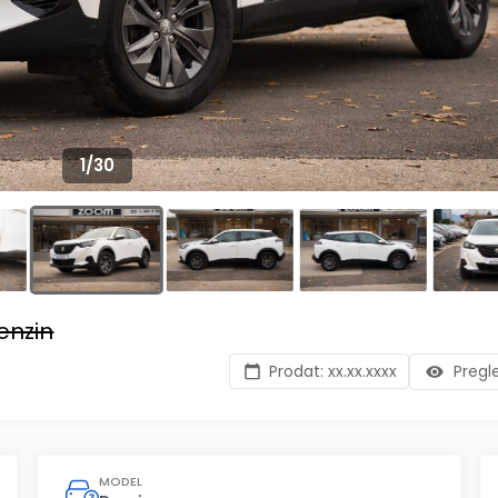
1
/
30
enzin
Prodat:
xx.xx.xxxx
Pregl
MODEL