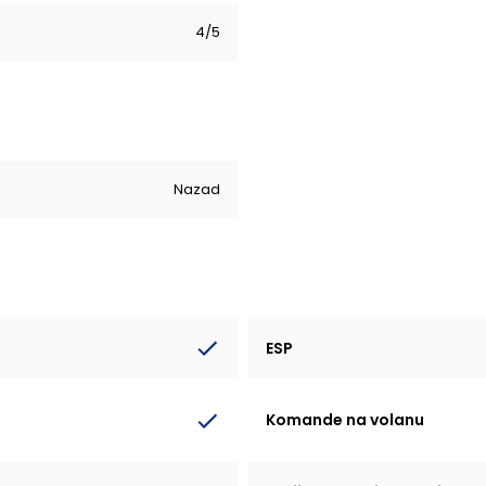
4/5
Nazad
ESP
Komande na volanu