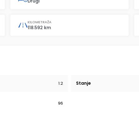
Drugi
KILOMETRAŽA
118.592 km
Stanje
1.2
96