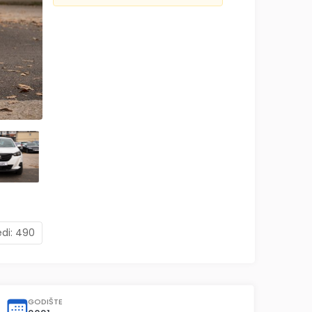
edi:
490
GODIŠTE