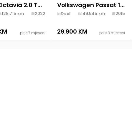
Škoda Octavia 2.0 TDI DSG 2022 Diesel
Volkswagen Passat 1.6 TDI 2015 Diesel
128.715
km
2022
Dizel
149.545
km
2015
 KM
29.900 KM
prije 7 mjeseci
prije 8 mjeseci
Politika privatnost
Odredbe i uslovi
lno
Društvena odgovo
Brisanje računa