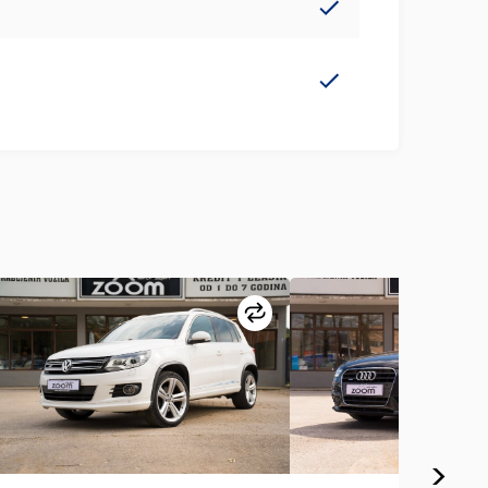
redi
Uporedi
>