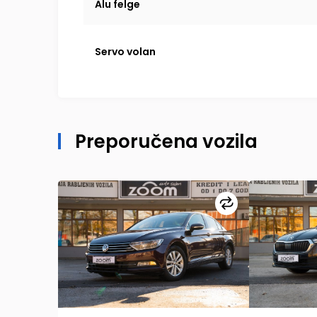
Alu felge
Servo volan
Preporučena vozila
Uporedi