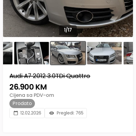
1
/
17
Audi A7 2012 3.0TDi Quattro
26.900 KM
Cijena sa PDV-om
Prodato
12.02.2026
Pregledi:
765