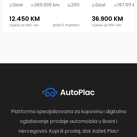
Dizel
360.000
km
2011
Dizel
197.011
k
12.450 KM
36.900 KM
prije 6 mjeseci
Cijena sa PDV-om
Cijena sa PDV-om
Platforma specijalizovana za kupovinu i digitalno
oglašavanje prodaje automobila u Bosni i
Hercegovini. Kupi ili prodaj, dok kažeš Plac!