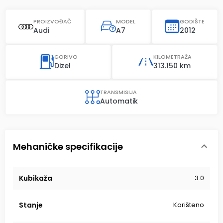
PROIZVOĐAČ
MODEL
GODIŠTE
Audi
A7
2012
GORIVO
KILOMETRAŽA
Dizel
313.150 km
TRANSMISIJA
Automatik
Mehaničke specifikacije
Kubikaža
3.0
Stanje
Korišteno