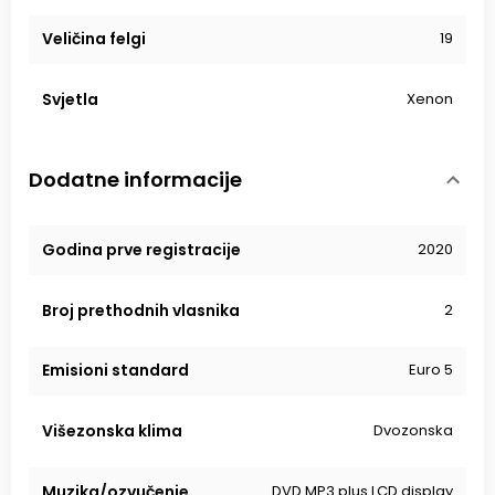
Veličina felgi
19
Svjetla
Xenon
Dodatne informacije
Godina prve registracije
2020
Broj prethodnih vlasnika
2
Emisioni standard
Euro 5
Višezonska klima
Dvozonska
Muzika/ozvučenje
DVD MP3 plus LCD display