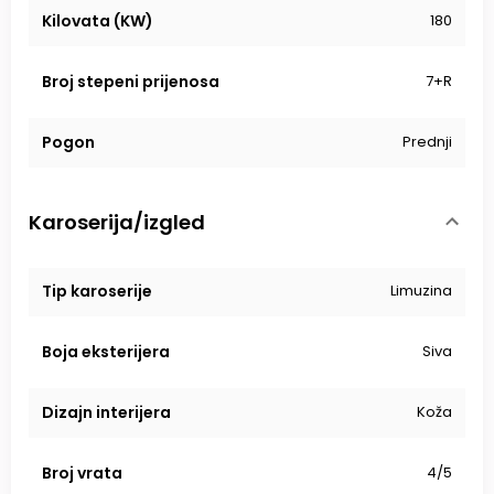
Kilovata (KW)
180
Broj stepeni prijenosa
7+R
Pogon
Prednji
Karoserija/izgled
Tip karoserije
Limuzina
Boja eksterijera
Siva
Dizajn interijera
Koža
Broj vrata
4/5